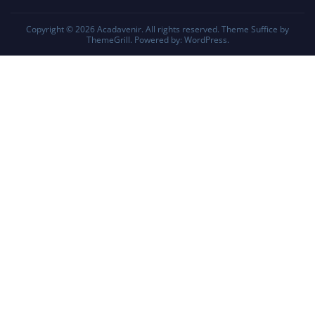
Copyright © 2026
Acadavenir
. All rights reserved. Theme
Suffice
by
ThemeGrill. Powered by:
WordPress
.