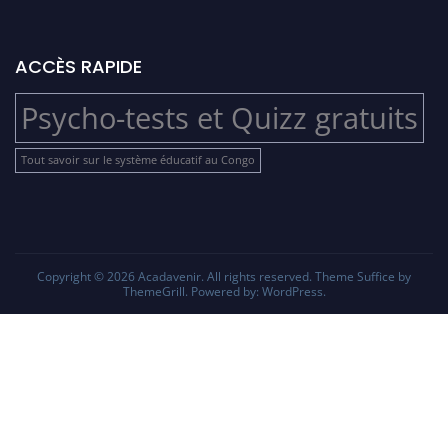
ACCÈS RAPIDE
Psycho-tests et Quizz gratuits
Tout savoir sur le système éducatif au Congo
Copyright © 2026
Acadavenir
. All rights reserved. Theme
Suffice
by
ThemeGrill. Powered by:
WordPress
.