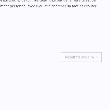
ous me cherhez de tout vos cœur
». Le but de la retraite est de
ment personnel avec Dieu afin chercher sa face et écouter
Resultats scolaire