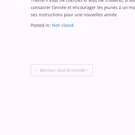
Thème «
Vous me cherchez et vous me trouverez, si v
consacrer l’année et encourager les jeunes à un mo
ses instructions pour une nouvelles année
Posted in:
Non classé
Post
Bonjour tout le monde !
navigation