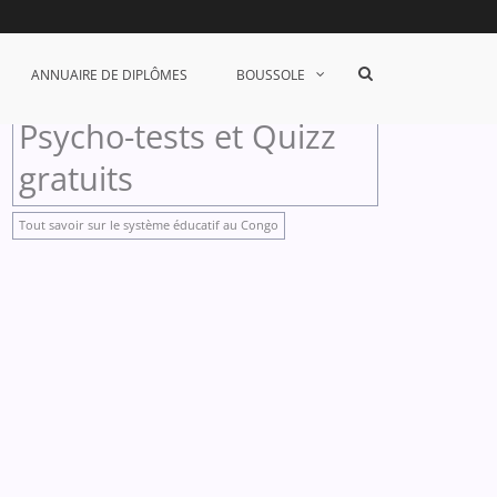
Show
ANNUAIRE DE DIPLÔMES
accès rapide
BOUSSOLE
Search
Form
Psycho-tests et Quizz
gratuits
Tout savoir sur le système éducatif au Congo